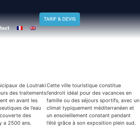
TARIF & DEVIS
tact
icipaux de Loutraki
Cette ville touristique constitue
eurs des traitements
l’endroit idéal pour des vacances en
ent en avant les
famille ou des séjours sportifs, avec un
peutiques de l’eau
climat typiquement méditerranéen et
écouverte des
un ensoleillement constant pendant
 y a 2500 ans.
l’été grâce à son exposition plein sud.