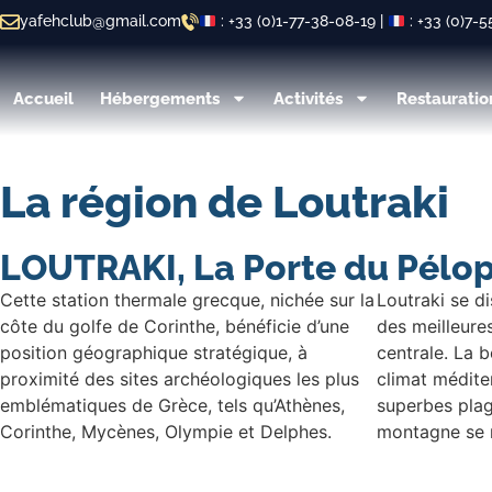
yafehclub@gmail.com
: +33 (0)1-77-38-08-19 |
: +33 (0)7-
Accueil
Hébergements
Activités
Restauratio
La région de Loutraki
LOUTRAKI, La Porte du Pélo
Cette station thermale grecque, nichée sur la
Loutraki se d
côte du golfe de Corinthe, bénéficie d’une
des meilleures
position géographique stratégique, à
centrale. La 
proximité des sites archéologiques les plus
climat méditer
emblématiques de Grèce, tels qu’Athènes,
superbes plage
Corinthe, Mycènes, Olympie et Delphes.
montagne se 