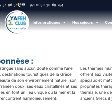
55-54-96-34
: +972 (0)50-30-69-754
n
Infos pratiques
Nos séjours
Con
ponnèse :
istingue sans aucun doute comme l’une
Les thermes mun
 destinations touristiques de la Grèce
offrent aux visit
beauté de son environnement naturel, son
spéciaux et mett
ranéen doux, ses eaux cristallines et ses
propriétés théra
s en font un lieu unique où la mer et la
thermale, une d
rencontrent harmonieusement.
anciens Grecs il