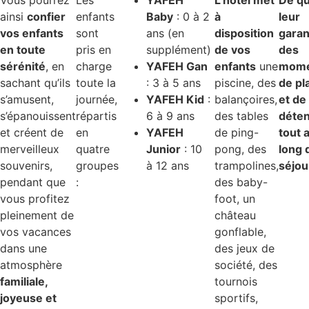
ainsi
confier
enfants
Baby
: 0 à 2
à
leur
vos enfants
sont
ans (en
disposition
garan
en toute
pris en
supplément)
de vos
des
sérénité
, en
charge
YAFEH Gan
enfants
une
mome
sachant qu’ils
toute la
: 3 à 5 ans
piscine, des
de pla
s’amusent,
journée,
YAFEH Kid
:
balançoires,
et de
s’épanouissent
répartis
6 à 9 ans
des tables
déte
et créent de
en
YAFEH
de ping-
tout 
merveilleux
quatre
Junior
: 10
pong, des
long 
souvenirs,
groupes
à 12 ans
trampolines,
séjou
pendant que
:
des baby-
vous profitez
foot, un
pleinement de
château
vos vacances
gonflable,
dans une
des jeux de
atmosphère
société, des
familiale,
tournois
joyeuse et
sportifs,