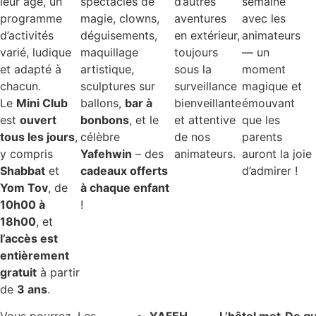
leur âge, un
spectacles de
d’autres
semaine
programme
magie, clowns,
aventures
avec les
d’activités
déguisements,
en extérieur,
animateurs
varié, ludique
maquillage
toujours
— un
et adapté à
artistique,
sous la
moment
chacun.
sculptures sur
surveillance
magique et
Le
Mini Club
ballons,
bar à
bienveillante
émouvant
est
ouvert
bonbons
, et le
et attentive
que les
tous les jours
,
célèbre
de nos
parents
y compris
Yafehwin
– des
animateurs.
auront la joie
Shabbat
et
cadeaux offerts
d’admirer !
Yom Tov
, de
à chaque enfant
10h00 à
!
18h00
, et
l’accès est
entièrement
gratuit
à partir
de
3 ans
.
Vous pourrez
Les
YAFEH
L’hôtel met
De qu