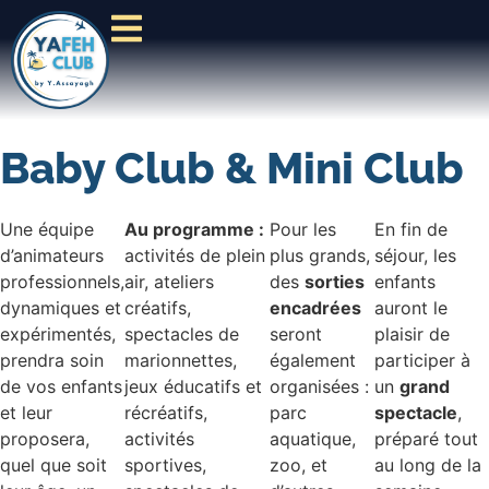
Baby Club & Mini Club
Une équipe
Au programme :
Pour les
En fin de
d’animateurs
activités de plein
plus grands,
séjour, les
professionnels,
air, ateliers
des
sorties
enfants
dynamiques et
créatifs,
encadrées
auront le
expérimentés,
spectacles de
seront
plaisir de
prendra soin
marionnettes,
également
participer à
de vos enfants
jeux éducatifs et
organisées :
un
grand
et leur
récréatifs,
parc
spectacle
,
proposera,
activités
aquatique,
préparé tout
quel que soit
sportives,
zoo, et
au long de la