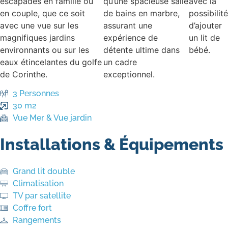
escapades en famille ou
qu’une spacieuse salle
avec la
en couple, que ce soit
de bains en marbre,
possibilité
avec une vue sur les
assurant une
d’ajouter
magnifiques jardins
expérience de
un lit de
environnants ou sur les
détente ultime dans
bébé.
eaux étincelantes du golfe
un cadre
de Corinthe.
exceptionnel.
3 Personnes
30 m2
Vue Mer & Vue jardin
Installations & Équipements
Grand lit double
Climatisation
TV par satellite
Coffre fort
Rangements