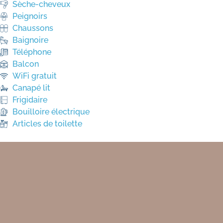
Sèche-cheveux
Peignoirs
Chaussons
Baignoire
Téléphone
Balcon
WiFi gratuit
Canapé lit
Frigidaire
Bouilloire électrique
Articles de toilette