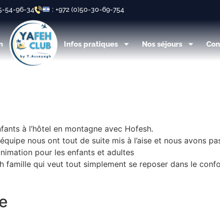
55-54-96-34
: +972 (0)50-30-69-754
n
Infos pratiques
Nos séjours
Con
fants à l’hôtel en montagne avec Hofesh.
 équipe nous ont tout de suite mis à l’aise et nous avons pa
 animation pour les enfants et adultes
amille qui veut tout simplement se reposer dans le confor
e