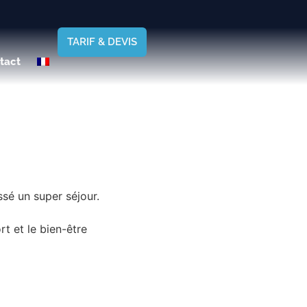
TARIF & DEVIS
tact
ssé un super séjour.
t et le bien-être