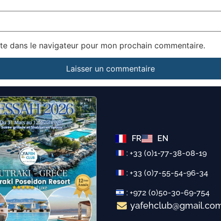
te dans le navigateur pour mon prochain commentaire.
FR
EN
: +33 (0)1-77-38-08-19
: +33 (0)7-55-54-96-34
: +972 (0)50-30-69-754
yafehclub@gmail.co