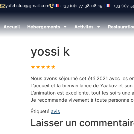
yafehclub@gmail.com
: +33 (0)1-77-38-08-19 |
: +33 (0)7-
Accueil
Hébergements
Activités
Restauratio
yossi k
★★★★★
Nous avons séjourné cet été 2021 avec les en
L’accueil et la bienveillance de Yaakov et son
L’animation est excellente, tout les soirs une
Je recommande vivement à toute personne oh f
Étiqueté
avis
Laisser un commentair